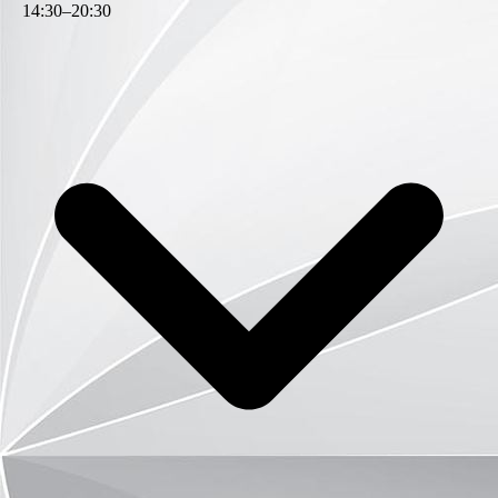
14
:
30
–
20
:
30