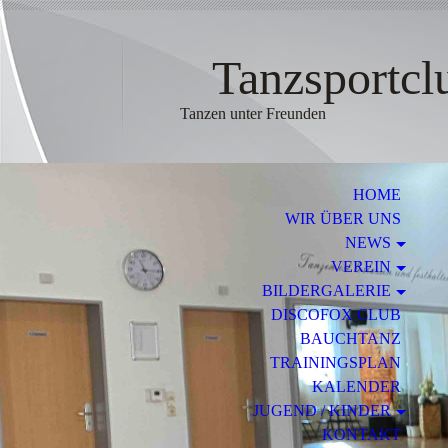
Tanzsportclub
Tanzen unter Freunden
HOME
WIR ÜBER UNS
NEWS
VEREIN
BILDERGALERIE
DISCOFOX CLUB
BAUCHTANZ
TRAININGSPLAN
KALENDER
JUGEND / KINDER
KONTAKT