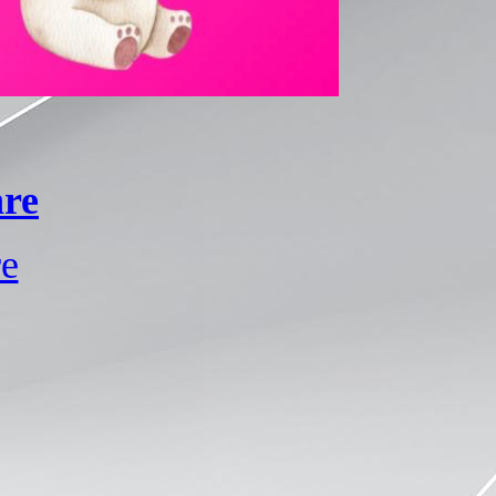
hre
re