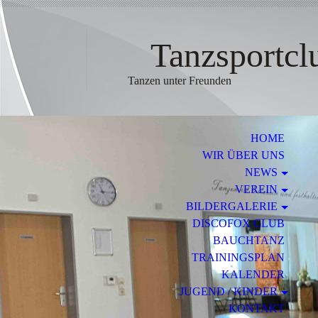
Tanzsportclub
Tanzen unter Freunden
HOME
WIR ÜBER UNS
NEWS
VEREIN
BILDERGALERIE
DISCOFOX CLUB
BAUCHTANZ
TRAININGSPLAN
KALENDER
JUGEND / KINDER
KONTAKT