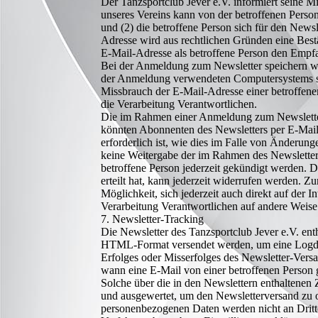
Der Tanzsportclub Jever e.V. informiert seine 
unseres Vereins kann von der betroffenen Perso
und (2) die betroffene Person sich für den Newsl
Adresse wird aus rechtlichen Gründen eine Best
E-Mail-Adresse als betroffene Person den Empfan
Bei der Anmeldung zum Newsletter speichern wir
der Anmeldung verwendeten Computersystems so
Missbrauch der E-Mail-Adresse einer betroffene
die Verarbeitung Verantwortlichen.
Die im Rahmen einer Anmeldung zum Newsletter
könnten Abonnenten des Newsletters per E-Mail i
erforderlich ist, wie dies im Falle von Änderun
keine Weitergabe der im Rahmen des Newsletter
betroffene Person jederzeit gekündigt werden. D
erteilt hat, kann jederzeit widerrufen werden. 
Möglichkeit, sich jederzeit auch direkt auf der 
Verarbeitung Verantwortlichen auf andere Weise 
7. Newsletter-Tracking
Die Newsletter des Tanzsportclub Jever e.V. enth
HTML-Format versendet werden, um eine Logdat
Erfolges oder Misserfolges des Newsletter-Vers
wann eine E-Mail von einer betroffenen Person 
Solche über die in den Newslettern enthaltenen
und ausgewertet, um den Newsletterversand zu o
personenbezogenen Daten werden nicht an Dritte 