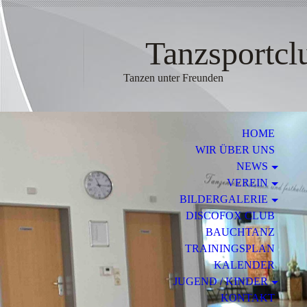
Tanzsportclub
Tanzen unter Freunden
HOME
WIR ÜBER UNS
NEWS
VEREIN
BILDERGALERIE
DISCOFOX CLUB
BAUCHTANZ
TRAININGSPLAN
KALENDER
JUGEND / KINDER
KONTAKT