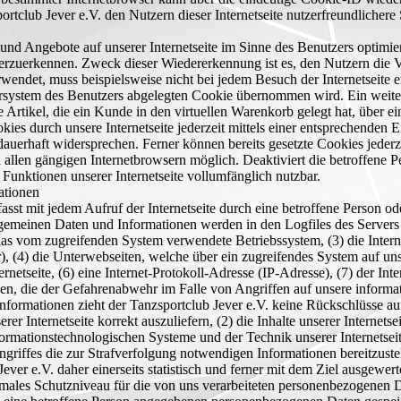
club Jever e.V. den Nutzern dieser Internetseite nutzerfreundlichere S
und Angebote auf unserer Internetseite im Sinne des Benutzers optimie
derzuerkennen. Zweck dieser Wiedererkennung ist es, den Nutzern die Ve
rwendet, muss beispielsweise nicht bei jedem Besuch der Internetseite 
rsystem des Benutzers abgelegten Cookie übernommen wird. Ein weiter
Artikel, die ein Kunde in den virtuellen Warenkorb gelegt hat, über ei
es durch unsere Internetseite jederzeit mittels einer entsprechenden E
uerhaft widersprechen. Ferner können bereits gesetzte Cookies jederze
 allen gängigen Internetbrowsern möglich. Deaktiviert die betroffene 
 Funktionen unserer Internetseite vollumfänglich nutzbar.
ationen
rfasst mit jedem Aufruf der Internetseite durch eine betroffene Person o
gemeinen Daten und Informationen werden in den Logfiles des Servers 
s vom zugreifenden System verwendete Betriebssystem, (3) die Interne
r), (4) die Unterwebseiten, welche über ein zugreifendes System auf uns
ernetseite, (6) eine Internet-Protokoll-Adresse (IP-Adresse), (7) der In
nen, die der Gefahrenabwehr im Falle von Angriffen auf unsere inform
formationen zieht der Tanzsportclub Jever e.V. keine Rückschlüsse auf
rer Internetseite korrekt auszuliefern, (2) die Inhalte unserer Internets
nformationstechnologischen Systeme und der Technik unserer Internetsei
ngriffes die zur Strafverfolgung notwendigen Informationen bereitzus
er e.V. daher einerseits statistisch und ferner mit dem Ziel ausgewert
timales Schutzniveau für die von uns verarbeiteten personenbezogenen 