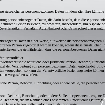
ung gespeicherter personenbezogener Daten mit dem Ziel, ihre künftige
rbeitung personenbezogener Daten, die darin besteht, dass diese perso
 natürliche Person beziehen, zu bewerten, insbesondere, um Aspekte bez
Zuverlässigkeit, Verhalten, Aufenthaltsort oder Ortswechsel dieser natü
enbezogener Daten in einer Weise, auf welche die personenbezogenen 
troffenen Person zugeordnet werden können, sofern diese zusätzlichen
erliegen, die gewährleisten, dass die personenbezogenen Daten nicht ei
Verantwortlicher
wortlicher ist die natürliche oder juristische Person, Behörde, Einrichtu
tel der Verarbeitung von personenbezogenen Daten entscheidet. Sind d
aten vorgegeben, so kann der Verantwortliche beziehungsweise können
aaten vorgesehen werden.
istische Person, Behörde, Einrichtung oder andere Stelle, die personen
Person, Behörde, Einrichtung oder andere Stelle, der personenbezogene
nicht. Behörden, die im Rahmen eines bestimmten Untersuchungsauftrag
e Daten erhalten, gelten jedoch nicht als Empfänger.