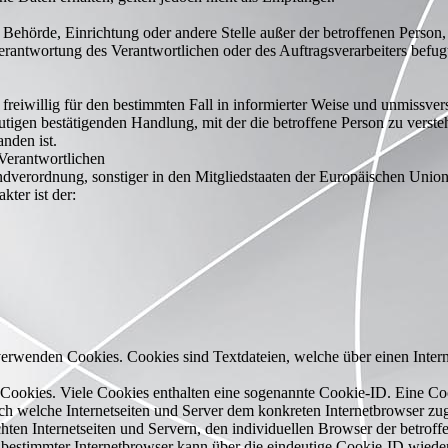
son, Behörde, Einrichtung oder andere Stelle außer der betroffenen Perso
Verantwortung des Verantwortlichen oder des Auftragsverarbeiters befu
n freiwillig für den bestimmten Fall in informierter Weise und unmissv
tigen bestätigenden Handlung, mit der die betroffene Person zu verstehe
nden ist.
 Verantwortlichen
dverordnung, sonstiger in den Mitgliedstaaten der Europäischen Unio
ter ist der:
. verwenden Cookies. Cookies sind Textdateien, welche über einen Int
 Cookies. Viele Cookies enthalten eine sogenannte Cookie-ID. Eine Co
urch welche Internetseiten und Server dem konkreten Internetbrowser 
hten Internetseiten und Servern, den individuellen Browser der betrof
 bestimmter Internetbrowser kann über die eindeutige Cookie-ID wieder