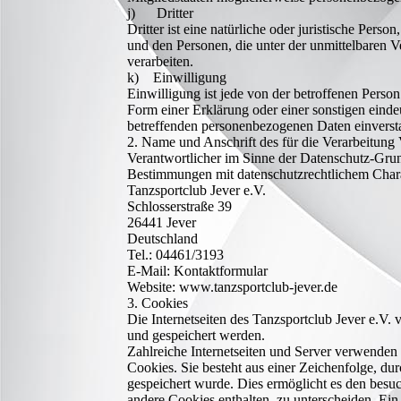
j) Dritter
Dritter ist eine natürliche oder juristische Per
und den Personen, die unter der unmittelbaren 
verarbeiten.
k) Einwilligung
Einwilligung ist jede von der betroffenen Perso
Form einer Erklärung oder einer sonstigen eindeu
betreffenden personenbezogenen Daten einversta
2. Name und Anschrift des für die Verarbeitung
Verantwortlicher im Sinne der Datenschutz-Grun
Bestimmungen mit datenschutzrechtlichem Charak
Tanzsportclub Jever e.V.
Schlosserstraße 39
26441 Jever
Deutschland
Tel.: 04461/3193
E-Mail: Kontaktformular
Website: www.tanzsportclub-jever.de
3. Cookies
Die Internetseiten des Tanzsportclub Jever e.V
und gespeichert werden.
Zahlreiche Internetseiten und Server verwenden
Cookies. Sie besteht aus einer Zeichenfolge, d
gespeichert wurde. Dies ermöglicht es den besuc
andere Cookies enthalten, zu unterscheiden. Ein