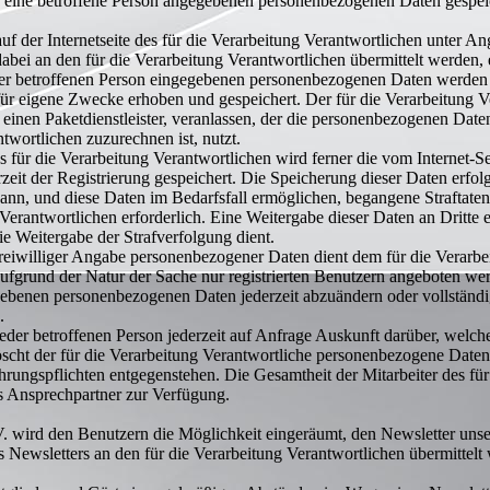
h eine betroffene Person angegebenen personenbezogenen Daten gespei
 auf der Internetseite des für die Verarbeitung Verantwortlichen unte
bei an den für die Verarbeitung Verantwortlichen übermittelt werden, 
der betroffenen Person eingegebenen personenbezogenen Daten werden a
für eigene Zwecke erhoben und gespeichert. Der für die Verarbeitung V
 einen Paketdienstleister, veranlassen, der die personenbezogenen Daten 
wortlichen zuzurechnen ist, nutzt.
es für die Verarbeitung Verantwortlichen wird ferner die vom Internet-S
it der Registrierung gespeichert. Die Speicherung dieser Daten erfolg
nn, und diese Daten im Bedarfsfall ermöglichen, begangene Straftaten 
erantwortlichen erforderlich. Eine Weitergabe dieser Daten an Dritte er
die Weitergabe der Strafverfolgung dient.
freiwilliger Angabe personenbezogener Daten dient dem für die Verarbe
aufgrund der Natur der Sache nur registrierten Benutzern angeboten wer
gegebenen personenbezogenen Daten jederzeit abzuändern oder vollständ
.
t jeder betroffenen Person jederzeit auf Anfrage Auskunft darüber, wel
 löscht der für die Verarbeitung Verantwortliche personenbezogene Dat
ungspflichten entgegenstehen. Die Gesamtheit der Mitarbeiter des für
 Ansprechpartner zur Verfügung.
.V. wird den Benutzern die Möglichkeit eingeräumt, den Newsletter uns
Newsletters an den für die Verarbeitung Verantwortlichen übermittelt 