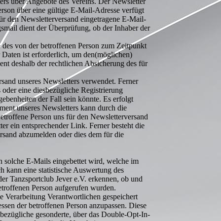
ers über Angebote des Vereins. Der Newsletter
rson über eine gültige E-Mail-Adresse verfügt
 für den Newsletterversand eingetragene E-Mail-
smail dient der Überprüfung, ob der Inhaber der
 des von der betroffenen Person zum Zeitpunkt
aten ist erforderlich, um den(möglichen)
nt deshalb der rechtlichen Absicherung des für
and unseres Newsletters verwendet. Ferner
 oder eine diesbezügliche Registrierung
benheiten der Fall sein könnte. Es erfolgt
ent unseres Newsletters kann durch die
betroffene Person uns für den Newsletterversand
er ein entsprechender Link. Ferner besteht die
versand abzumelden oder dies dem für die
in solche E-Mails eingebettet wird, welche im
kann eine statistische Auswertung des
der Tanzsportclub Jever e.V. erkennen, ob und
etroffenen Person aufgerufen wurden.
e Verarbeitung Verantwortlichen gespeichert
essen der betroffenen Person anzupassen. Diese
sbezügliche gesonderte, über das Double-Opt-In-