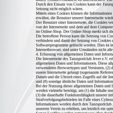
Durch den Einsatz von Cookies kann der Tanzsport
Setzung nicht möglich wären.
Mittels eines Cookies können die Informationen 
erwähnt, die Benutzer unserer Internetseite wie
Der Benutzer einer Internetseite, die Cookies ve
von der Internetseite und dem auf dem Compute
im Online-Shop. Der Online-Shop merkt sich die 
Die betroffene Person kann die Setzung von Cooki
verhindern und damit der Setzung von Cookies da
Softwareprogramme gelöscht werden. Dies ist in
Internetbrowser, sind unter Umständen nicht alle
4. Erfassung von allgemeinen Daten und Inform
Die Internetseite des Tanzsportclub Jever e.V. e
allgemeinen Daten und Informationen. Diese all
verwendeten Browsertypen und Versionen, (2) da
unsere Internetseite gelangt (sogenannte Referre
Datum und die Uhrzeit eines Zugriffs auf die Int
und (8) sonstige ähnliche Daten und Informatio
Bei der Nutzung dieser allgemeinen Daten und In
werden vielmehr benötigt, um (1) die Inhalte unse
(3) die dauerhafte Funktionsfähigkeit unserer i
Strafverfolgungsbehörden im Falle eines Cybera
Informationen werden durch den Tanzsportclub Jev
unserem Verein zu erhöhen, um letztlich ein op