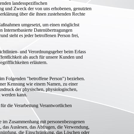
enden landesspezifischen
ang und Zweck der von uns erhobenen, genutzten
zerklärung über die ihnen zustehenden Rechte
e Maßnahmen umgesetzt, um einen möglichst
en Internetbasierte Datenübertragungen
nd steht es jeder betroffenen Person frei,
Richtlinien- und Verordnungsgeber beim Erlass
ntlichkeit als auch für unsere Kunden und
rifflichkeiten erläutern.
n (im Folgenden "betroffene Person") beziehen.
u einer Kennung wie einem Namen, zu einer
sdruck der physischen, physiologischen,
rt werden kann.
 für die Verarbeitung Verantwortlichen
reihe im Zusammenhang mit personenbezogenen
g, das Auslesen, das Abfragen, die Verwendung,
rknüpfung, die Einschränkung, das Löschen oder