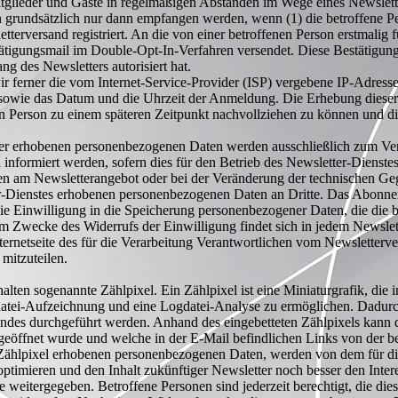
Mitglieder und Gäste in regelmäßigen Abständen im Wege eines Newslett
n grundsätzlich nur dann empfangen werden, wenn (1) die betroffene Pe
etterversand registriert. An die von einer betroffenen Person erstmalig
ätigungsmail im Double-Opt-In-Verfahren versendet. Diese Bestätigung
g des Newsletters autorisiert hat.
 ferner die vom Internet-Service-Provider (ISP) vergebene IP-Adresse
wie das Datum und die Uhrzeit der Anmeldung. Die Erhebung dieser D
n Person zu einem späteren Zeitpunkt nachvollziehen zu können und die
 erhobenen personenbezogenen Daten werden ausschließlich zum Vers
nformiert werden, sofern dies für den Betrieb des Newsletter-Dienstes
gen am Newsletterangebot oder bei der Veränderung der technischen Gege
-Dienstes erhobenen personenbezogenen Daten an Dritte. Das Abonnem
ie Einwilligung in die Speicherung personenbezogener Daten, die die 
Zum Zwecke des Widerrufs der Einwilligung findet sich in jedem Newslett
Internetseite des für die Verarbeitung Verantwortlichen vom Newsletter
mitzuteilen.
alten sogenannte Zählpixel. Ein Zählpixel ist eine Miniaturgrafik, die 
ei-Aufzeichnung und eine Logdatei-Analyse zu ermöglichen. Dadurch 
andes durchgeführt werden. Anhand des eingebetteten Zählpixels kann 
geöffnet wurde und welche in der E-Mail befindlichen Links von der b
 Zählpixel erhobenen personenbezogenen Daten, werden von dem für di
ptimieren und den Inhalt zukünftiger Newsletter noch besser den Inter
weitergegeben. Betroffene Personen sind jederzeit berechtigt, die die