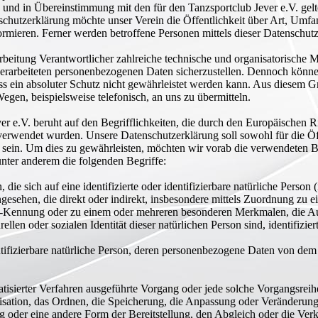
und in Übereinstimmung mit den für den Tanzsportclub Jever e.V. gelt
schutzerklärung möchte unser Verein die Öffentlichkeit über Art, Umf
rmieren. Ferner werden betroffene Personen mittels dieser Datenschut
rarbeitung Verantwortlicher zahlreiche technische und organisatorisch
 verarbeiteten personenbezogenen Daten sicherzustellen. Dennoch könn
s ein absoluter Schutz nicht gewährleistet werden kann. Aus diesem Gru
gen, beispielsweise telefonisch, an uns zu übermitteln.
r e.V. beruht auf den Begrifflichkeiten, die durch den Europäischen 
endet wurden. Unsere Datenschutzerklärung soll sowohl für die Öffe
h sein. Um dies zu gewährleisten, möchten wir vorab die verwendeten Beg
nter anderem die folgenden Begriffe:
die sich auf eine identifizierte oder identifizierbare natürliche Perso
 angesehen, die direkt oder indirekt, insbesondere mittels Zuordnung z
-Kennung oder zu einem oder mehreren besonderen Merkmalen, die Au
rellen oder sozialen Identität dieser natürlichen Person sind, identifizie
dentifizierbare natürliche Person, deren personenbezogene Daten von dem
omatisierter Verfahren ausgeführte Vorgang oder jede solche Vorgangs
isation, das Ordnen, die Speicherung, die Anpassung oder Veränderun
g oder eine andere Form der Bereitstellung, den Abgleich oder die Ve